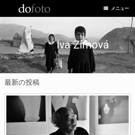
コ
メニュー
ン
テ
ン
ツ
へ
ス
Iva Zímová
キ
ッ
プ
最新の投稿