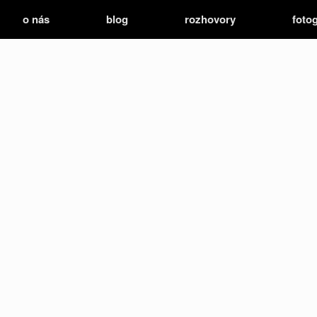
o nás
blog
rozhovory
fotog