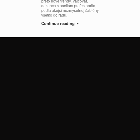
preto nové trendy. Valcovať,
dokonca s pocitom profesionála,
podľa akejsi nezmyselnej šablóny,
všetko do radu.
Continue reading