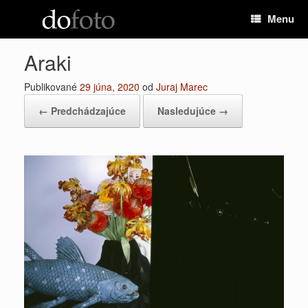
Preskočiť
Menu
na
obsah
Araki
Publikované
29 júna, 2020
od
Juraj Marec
← Predchádzajúce
Nasledujúce →