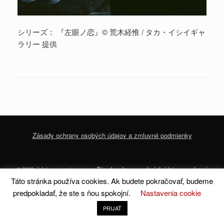
シリーズ： 『左眼ノ恋』© 荒木経惟 / タカ・イシイギャ
ラリー 提供
Zásady ochrany osobých údajov a zmluvné podmienky
© 2020 dofoto-magazine.com
Zásady ochrany osobných údajov a zmluvné
podmienky
Táto stránka používa cookies. Ak budete pokračovať, budeme
predpokladať, že ste s ňou spokojní.
Nastavenia cookie
A
SiteOrigin
Theme
PRIJAŤ