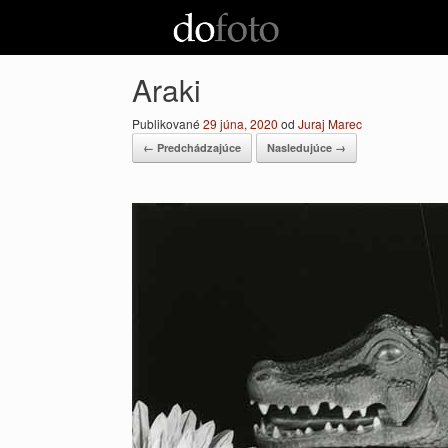
Preskočiť
na
obsah
Araki
Publikované
29 júna, 2020
od
Juraj Marec
← Predchádzajúce
Nasledujúce →