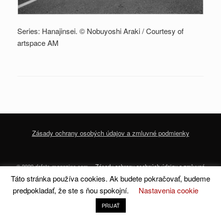
Series: Hanajinsei. © Nobuyoshi Araki / Courtesy of
artspace AM
Zásady ochrany osobých údajov a zmluvné podmienky
© 2020 dofoto-magazine.com
Zásady ochrany osobných údajov a zmluvné
podmienky
Táto stránka používa cookies. Ak budete pokračovať, budeme
predpokladať, že ste s ňou spokojní.
Nastavenia cookie
A
SiteOrigin
Theme
PRIJAŤ