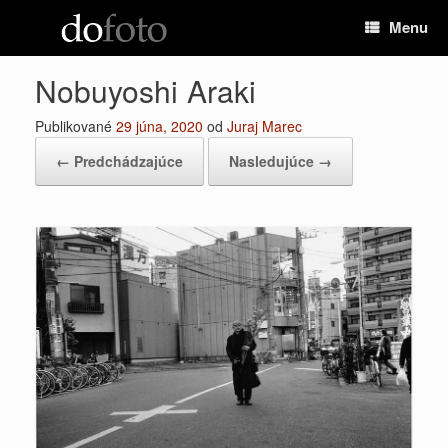
Preskočiť
Menu
na
obsah
Nobuyoshi Araki
Publikované
29 júna, 2020
od
Juraj Marec
← Predchádzajúce
Nasledujúce →