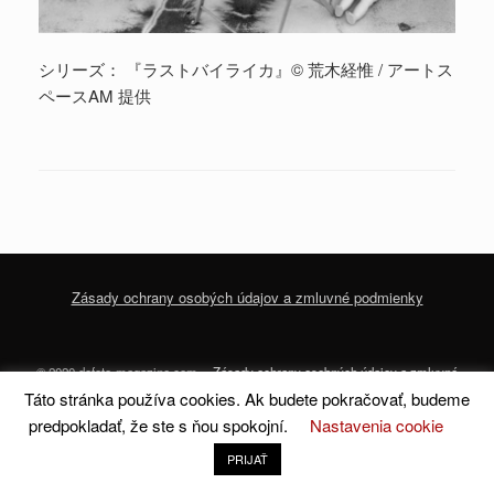
シリーズ： 『ラストバイライカ』© 荒木経惟 / アートス
ペースAM 提供
Zásady ochrany osobých údajov a zmluvné podmienky
© 2020 dofoto-magazine.com
Zásady ochrany osobných údajov a zmluvné
podmienky
Táto stránka používa cookies. Ak budete pokračovať, budeme
predpokladať, že ste s ňou spokojní.
Nastavenia cookie
A
SiteOrigin
Theme
PRIJAŤ