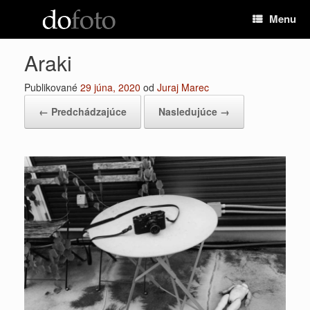
Preskočiť
Menu
na
obsah
Araki
Publikované
29 júna, 2020
od
Juraj Marec
← Predchádzajúce
Nasledujúce →