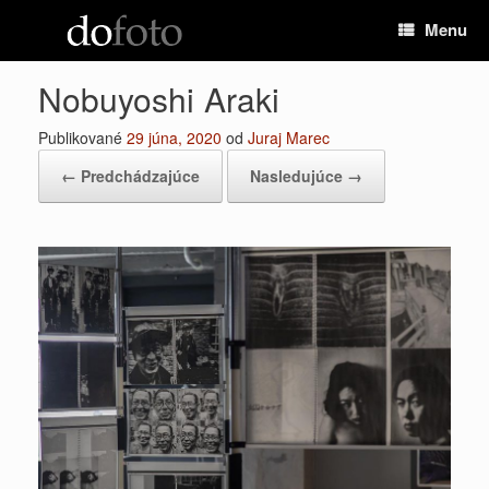
Preskočiť
Menu
na
obsah
Nobuyoshi Araki
Publikované
29 júna, 2020
od
Juraj Marec
← Predchádzajúce
Nasledujúce →