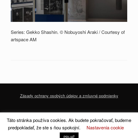
Series: Gekko Shashin. © Nobuyoshi Araki / Courtesy of
artspace AM
Zásady ochrany osobých údajov a zmluvné podmienky
© 2020 dofoto-magazine.com
Zásady ochrany osobných údajov a zmluvné
Táto stránka používa cookies. Ak budete pokračovať, budeme
podmienky
predpokladať, že ste s ňou spokojní.
Nastavenia cookie
A
SiteOrigin
Theme
PRIJAŤ