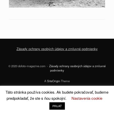
Zásady ochrany osobých údajov a zmluvné podmienky
© 2020 dofoto-magazine.com
Zásady ochrany osobných údajov a zmluvné
podmienky
A
SiteOrigin
Theme
Táto stránka používa cookies. Ak budete pokračovať, budeme
predpokladať, že ste s ňou spokojní.
Nastavenia cookie
PRIJAŤ