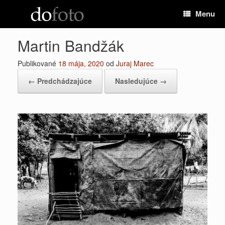
Preskočiť
Menu
na
obsah
Martin Bandžák
Publikované
18 mája, 2020
od
Juraj Marec
← Predchádzajúce
Nasledujúce →