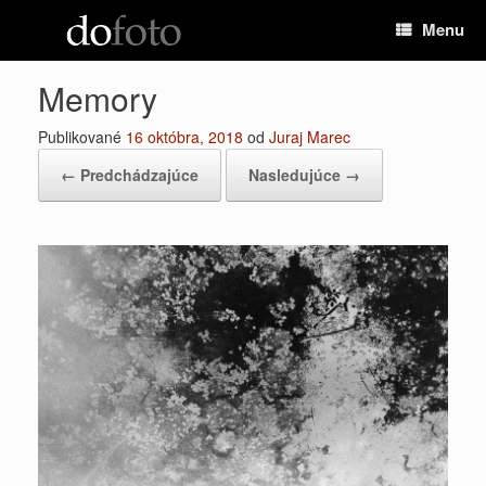
Preskočiť
Menu
na
obsah
Memory
Publikované
16 októbra, 2018
od
Juraj Marec
← Predchádzajúce
Nasledujúce →