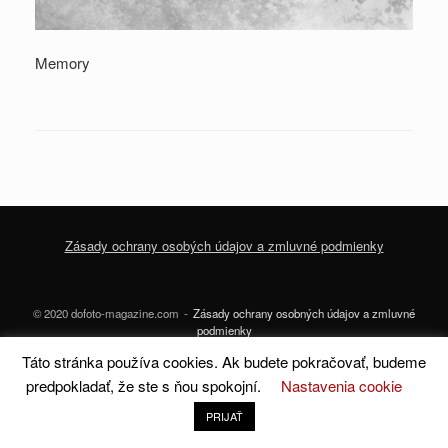
Memory
Zásady ochrany osobých údajov a zmluvné podmienky
© 2020 dofoto-magazine.com
Zásady ochrany osobných údajov a zmluvné
podmienky
Táto stránka používa cookies. Ak budete pokračovať, budeme
A
SiteOrigin
Theme
predpokladať, že ste s ňou spokojní.
Nastavenia cookie
PRIJAŤ