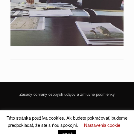
Zásady ochrany osobých údajov a zmluvné podmienky
© 2020 dofoto-magazine.com
Zásady ochrany osobných údajov a zmluvné
Táto stránka používa cookies. Ak budete pokračovať, budeme
podmienky
predpokladať, že ste s ňou spokojní.
Nastavenia cookie
A
SiteOrigin
Theme