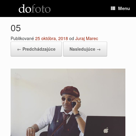
Preskočiť
Menu
na
obsah
05
Publikované
25 októbra, 2018
od
Juraj Marec
← Predchádzajúce
Nasledujúce →