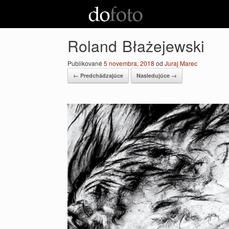
Preskočiť
na
obsah
Roland Błażejewski
Publikované
5 novembra, 2018
od
Juraj Marec
← Predchádzajúce
Nasledujúce →