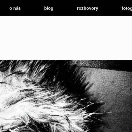
o nás
blog
rozhovory
fotog