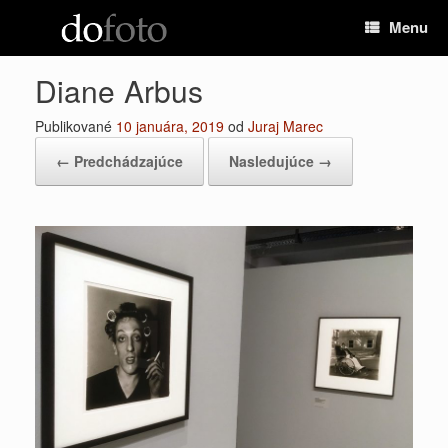
Preskočiť
Menu
na
obsah
Diane Arbus
Publikované
10 januára, 2019
od
Juraj Marec
← Predchádzajúce
Nasledujúce →