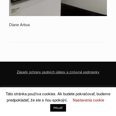
Diane Arbus
Zásady ochrany osobých údajov a zmluvné podmienky
© 2020 dofoto-magazine.com
Zásady ochrany osobných údajov a zmluvné
Táto stránka používa cookies. Ak budete pokračovať, budeme
podmienky
predpokladať, že ste s ňou spokojní.
Nastavenia cookie
A
SiteOrigin
Theme
PRIJAŤ