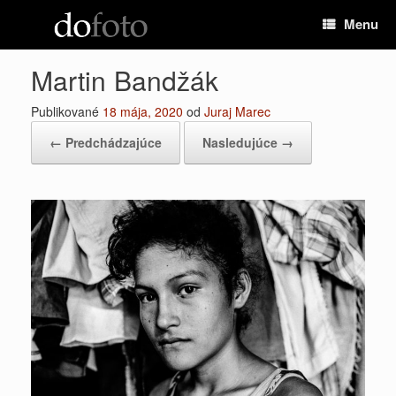
Preskočiť
Menu
na
obsah
Martin Bandžák
Publikované
18 mája, 2020
od
Juraj Marec
← Predchádzajúce
Nasledujúce →