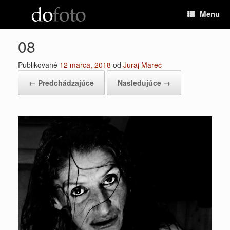
Preskočiť
Menu
na
obsah
08
Publikované
12 marca, 2018
od
Juraj Marec
← Predchádzajúce
Nasledujúce →