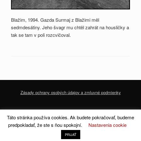
Blažim, 1994. Gazda Surmaj z Blažimi měl
sedmdesátiny. Jeho švagr mu chtěl zahrát na housličky a
tak se tam v poli rozcvičoval.
Zásady ochrany osobých údajov a zmluvné podmienky
© 2020 dofoto-magazine.com
Zásady ochrany osobných údajov a zmluvné
Táto stránka používa cookies. Ak budete pokračovať, budeme
podmienky
predpokladať, že ste s ňou spokojní.
Nastavenia cookie
A
SiteOrigin
Theme
PRIJAŤ