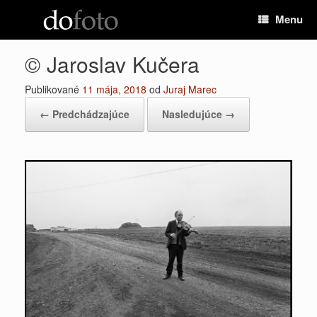
Preskočiť
Menu
na
obsah
© Jaroslav Kučera
Publikované
11 mája, 2018
od
Juraj Marec
← Predchádzajúce
Nasledujúce →