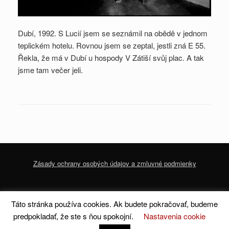
Dubí, 1992. S Lucií jsem se seznámil na obědě v jednom
teplickém hotelu. Rovnou jsem se zeptal, jestli zná E 55.
Řekla, že má v Dubí u hospody V Zátiší svůj plac. A tak
jsme tam večer jeli.
Zásady ochrany osobých údajov a zmluvné podmienky
© 2020 dofoto-magazine.com
Zásady ochrany osobných údajov a zmluvné
Táto stránka používa cookies. Ak budete pokračovať, budeme
podmienky
predpokladať, že ste s ňou spokojní.
Nastavenia cookie
A
SiteOrigin
Theme