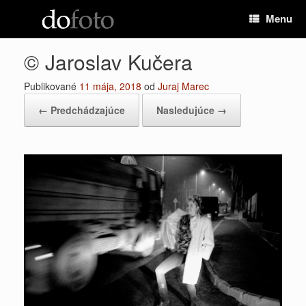
Preskočiť
Menu
na
obsah
© Jaroslav Kučera
Publikované
11 mája, 2018
od
Juraj Marec
← Predchádzajúce
Nasledujúce →