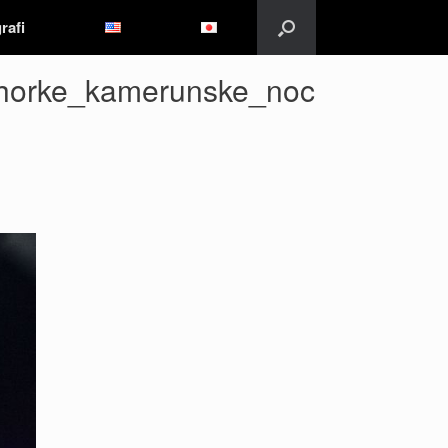
rafi
_horke_kamerunske_noc