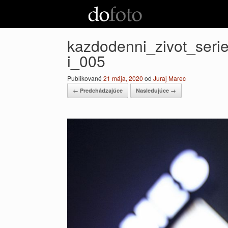
Preskočiť
na
obsah
kazdodenni_zivot_ser
i_005
Publikované
21 mája, 2020
od
Juraj Marec
← Predchádzajúce
Nasledujúce →