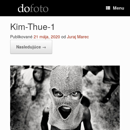
Preskočiť
Menu
na
obsah
Kim-Thue-1
Publikované
21 mája, 2020
od
Juraj Marec
Nasledujúce →