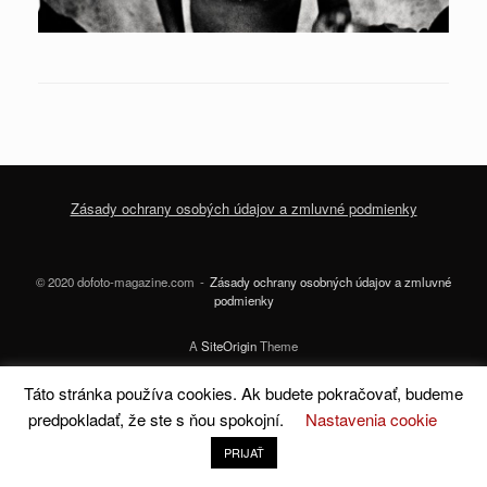
Zásady ochrany osobých údajov a zmluvné podmienky
© 2020 dofoto-magazine.com
Zásady ochrany osobných údajov a zmluvné
podmienky
A
SiteOrigin
Theme
Táto stránka používa cookies. Ak budete pokračovať, budeme
predpokladať, že ste s ňou spokojní.
Nastavenia cookie
PRIJAŤ