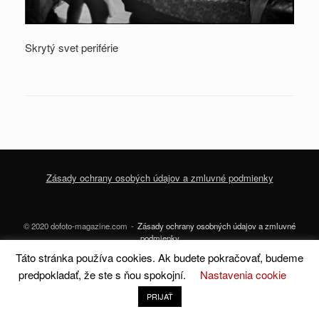
Skrytý svet periférie
Zásady ochrany osobých údajov a zmluvné podmienky
© 2020 dofoto-magazine.com
Zásady ochrany osobných údajov a zmluvné
podmienky
Táto stránka používa cookies. Ak budete pokračovať, budeme
A
SiteOrigin
Theme
predpokladať, že ste s ňou spokojní.
Nastavenia cookie
PRIJAŤ