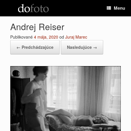
Preskočiť
Menu
na
obsah
Andrej Reiser
Publikované
4 mája, 2020
od
Juraj Marec
← Predchádzajúce
Nasledujúce →