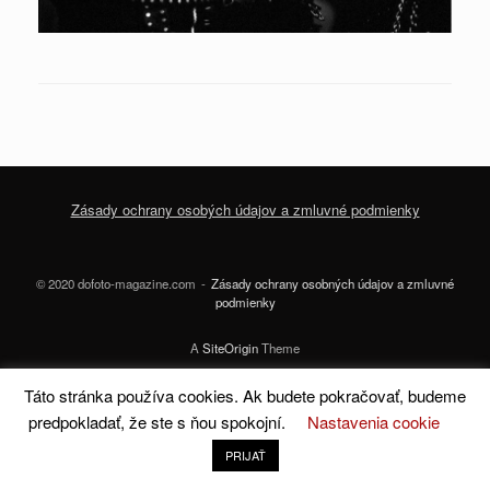
Zásady ochrany osobých údajov a zmluvné podmienky
© 2020 dofoto-magazine.com
Zásady ochrany osobných údajov a zmluvné
podmienky
A
SiteOrigin
Theme
Táto stránka používa cookies. Ak budete pokračovať, budeme
predpokladať, že ste s ňou spokojní.
Nastavenia cookie
PRIJAŤ