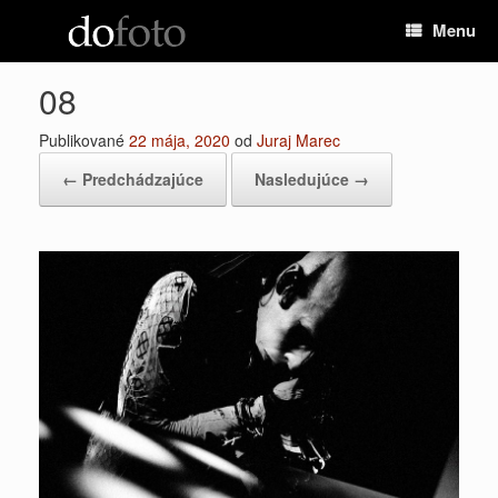
Preskočiť
Menu
na
obsah
08
Publikované
22 mája, 2020
od
Juraj Marec
← Predchádzajúce
Nasledujúce →