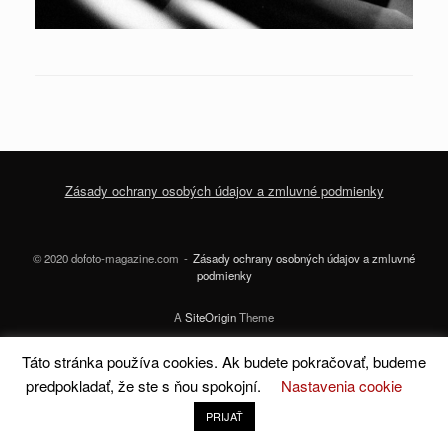
Zásady ochrany osobých údajov a zmluvné podmienky
© 2020 dofoto-magazine.com
Zásady ochrany osobných údajov a zmluvné
podmienky
A
SiteOrigin
Theme
Táto stránka používa cookies. Ak budete pokračovať, budeme
predpokladať, že ste s ňou spokojní.
Nastavenia cookie
PRIJAŤ