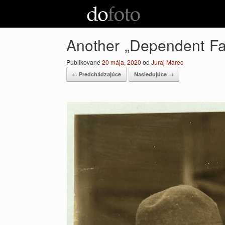
Preskočiť
na
obsah
Another „Dependent Fa
Publikované
20 mája, 2020
od
Juraj Marec
← Predchádzajúce
Nasledujúce →