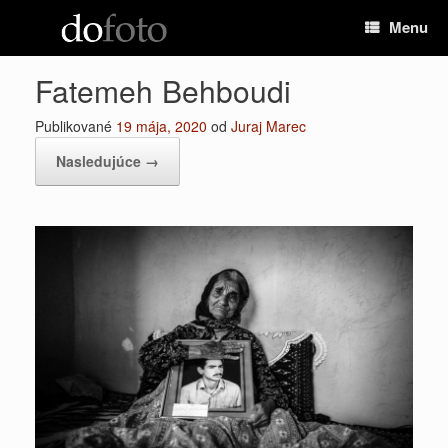
Preskočiť
Menu
na
obsah
Fatemeh Behboudi
Publikované
19 mája, 2020
od
Juraj Marec
Nasledujúce →