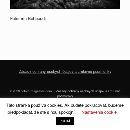
Fatemeh Behboudi
Zásady ochrany osobých údajov a zmluvné podmienky
© 2020 dofoto-magazine.com
Zásady ochrany osobných údajov a zmluvné
podmienky
Táto stránka používa cookies. Ak budete pokračovať, budeme
A
SiteOrigin
Theme
predpokladať, že ste s ňou spokojní.
Nastavenia cookie
PRIJAŤ