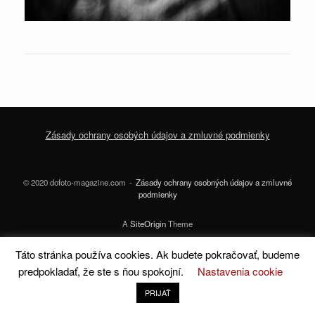
Zásady ochrany osobých údajov a zmluvné podmienky
© 2020 dofoto-magazine.com
Zásady ochrany osobných údajov a zmluvné
podmienky
A
SiteOrigin
Theme
Táto stránka používa cookies. Ak budete pokračovať, budeme
predpokladať, že ste s ňou spokojní.
Nastavenia cookie
PRIJAŤ