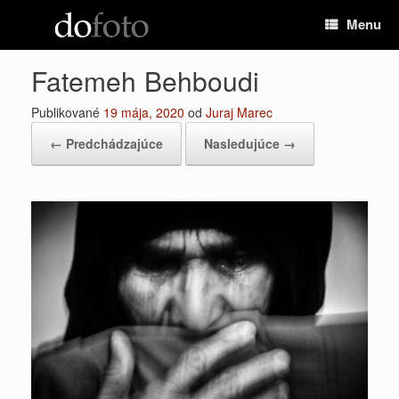
Preskočiť
Menu
na
obsah
Fatemeh Behboudi
Publikované
19 mája, 2020
od
Juraj Marec
← Predchádzajúce
Nasledujúce →