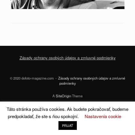
Zásady ochrany osobých údajov a zmluvné podmienky
© 2020 dofoto-magazine.com
Zásady ochrany osobných údajov a zmluvné
podmienky
A
SiteOrigin
Theme
Táto stránka používa cookies. Ak budete pokračovať, budeme
predpokladať, že ste s ňou spokojní.
Nastavenia cookie
PRIJAŤ