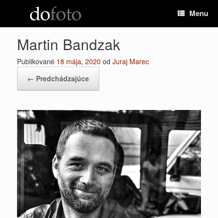
Preskočiť
Menu
na
obsah
Martin Bandzak
Publikované
18 mája, 2020
od
Juraj Marec
← Predchádzajúce