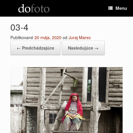
Preskočiť
Menu
na
obsah
03-4
Publikované
20 mája, 2020
od
Juraj Marec
← Predchádzajúce
Nasledujúce →