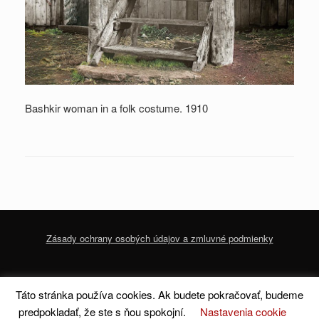
Bashkir woman in a folk costume. 1910
Zásady ochrany osobých údajov a zmluvné podmienky
© 2020 dofoto-magazine.com
Zásady ochrany osobných údajov a zmluvné
Táto stránka používa cookies. Ak budete pokračovať, budeme
podmienky
predpokladať, že ste s ňou spokojní.
Nastavenia cookie