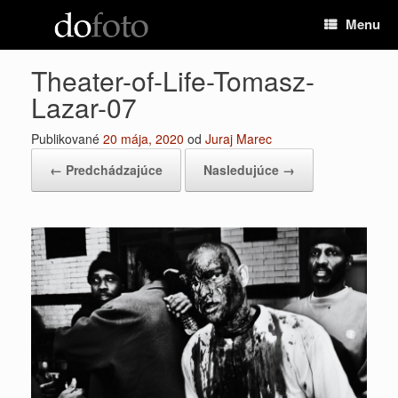
Preskočiť
Menu
na
obsah
Theater-of-Life-Tomasz-
Lazar-07
Publikované
20 mája, 2020
od
Juraj Marec
← Predchádzajúce
Nasledujúce →