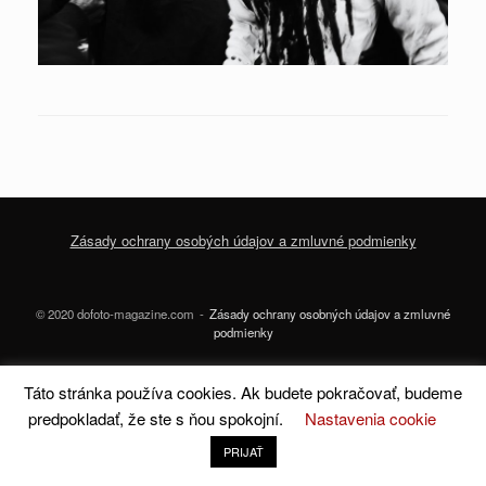
Zásady ochrany osobých údajov a zmluvné podmienky
© 2020 dofoto-magazine.com
Zásady ochrany osobných údajov a zmluvné
podmienky
A
SiteOrigin
Theme
Táto stránka používa cookies. Ak budete pokračovať, budeme
predpokladať, že ste s ňou spokojní.
Nastavenia cookie
PRIJAŤ