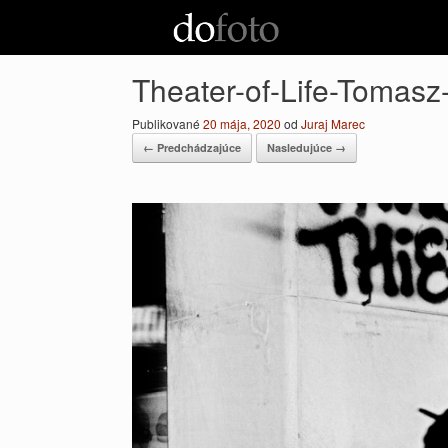
Preskočiť
na
obsah
Theater-of-Life-Tomasz
Publikované
20 mája, 2020
od
Juraj Marec
← Predchádzajúce
Nasledujúce →