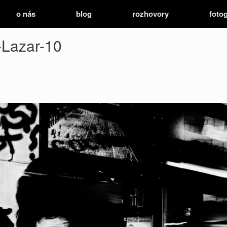
o nás
blog
rozhovory
fotog
-Lazar-10