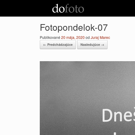
Preskočiť
na
obsah
Fotopondelok-07
Publikované
20 mája, 2020
od
Juraj Marec
← Predchádzajúce
Nasledujúce →