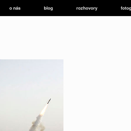
o nás
blog
rozhovory
fotog