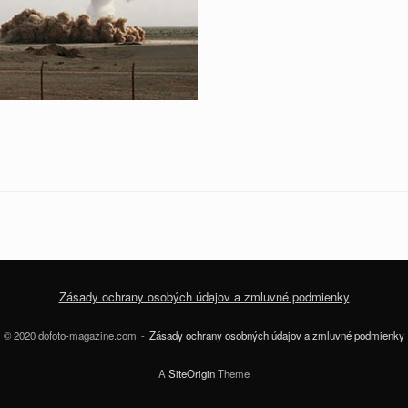
Zásady ochrany osobých údajov a zmluvné podmienky
© 2020 dofoto-magazine.com
Zásady ochrany osobných údajov a zmluvné podmienky
A
SiteOrigin
Theme