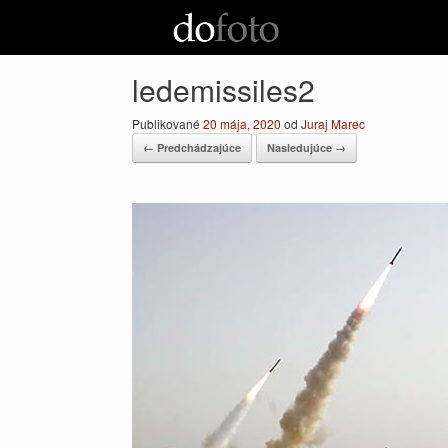
Preskočiť
na
obsah
ledemissiles2
Publikované
20 mája, 2020
od
Juraj Marec
← Predchádzajúce
Nasledujúce →