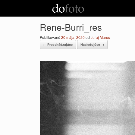
Preskočiť
na
obsah
Rene-Burri_res
Publikované
20 mája, 2020
od
Juraj Marec
← Predchádzajúce
Nasledujúce →