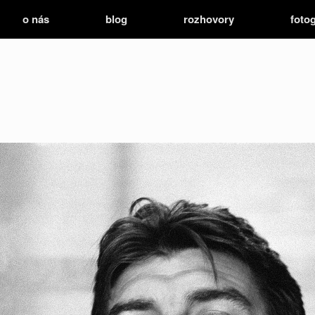
o nás
blog
rozhovory
fotog