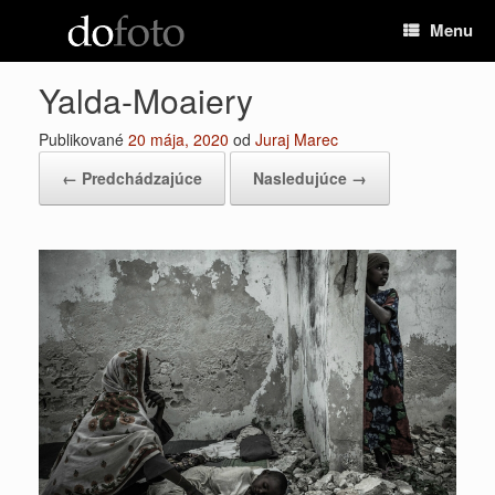
Preskočiť
Menu
na
obsah
Yalda-Moaiery
Publikované
20 mája, 2020
od
Juraj Marec
← Predchádzajúce
Nasledujúce →