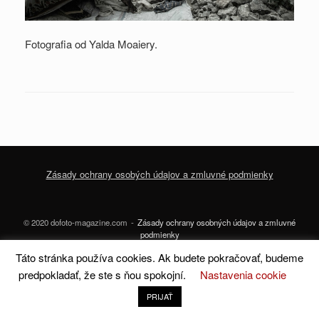
Fotografia od Yalda Moaiery.
Zásady ochrany osobých údajov a zmluvné podmienky
© 2020 dofoto-magazine.com
Zásady ochrany osobných údajov a zmluvné
podmienky
Táto stránka používa cookies. Ak budete pokračovať, budeme
A
SiteOrigin
Theme
predpokladať, že ste s ňou spokojní.
Nastavenia cookie
PRIJAŤ