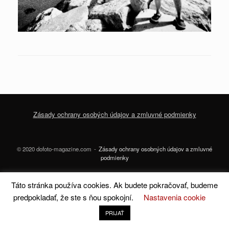
Zásady ochrany osobých údajov a zmluvné podmienky
© 2020 dofoto-magazine.com
Zásady ochrany osobných údajov a zmluvné
podmienky
A
SiteOrigin
Theme
Táto stránka používa cookies. Ak budete pokračovať, budeme
predpokladať, že ste s ňou spokojní.
Nastavenia cookie
PRIJAŤ