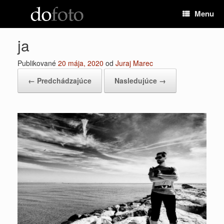
Preskočiť
Menu
na
obsah
ja
Publikované
20 mája, 2020
od
Juraj Marec
← Predchádzajúce
Nasledujúce →