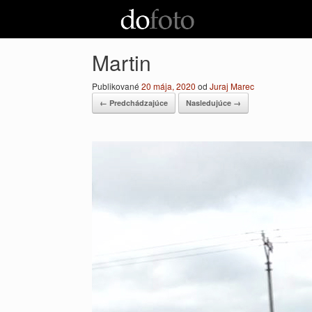
Preskočiť
na
obsah
Martin
Publikované
20 mája, 2020
od
Juraj Marec
← Predchádzajúce
Nasledujúce →