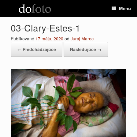
Preskočiť
Menu
na
obsah
03-Clary-Estes-1
Publikované
17 mája, 2020
od
Juraj Marec
← Predchádzajúce
Nasledujúce →