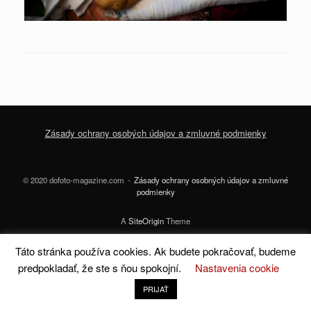
Zásady ochrany osobých údajov a zmluvné podmienky
© 2020 dofoto-magazine.com
Zásady ochrany osobných údajov a zmluvné
podmienky
A
SiteOrigin
Theme
Táto stránka používa cookies. Ak budete pokračovať, budeme
predpokladať, že ste s ňou spokojní.
Nastavenia cookie
PRIJAŤ