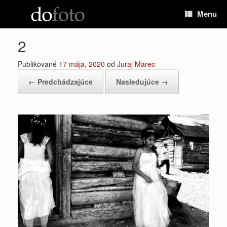
Preskočiť
Menu
na
obsah
2
Publikované
17 mája, 2020
od
Juraj Marec
← Predchádzajúce
Nasledujúce →