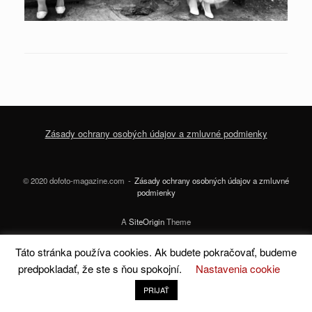
Zásady ochrany osobých údajov a zmluvné podmienky
© 2020 dofoto-magazine.com
Zásady ochrany osobných údajov a zmluvné
podmienky
A
SiteOrigin
Theme
Táto stránka používa cookies. Ak budete pokračovať, budeme
predpokladať, že ste s ňou spokojní.
Nastavenia cookie
PRIJAŤ