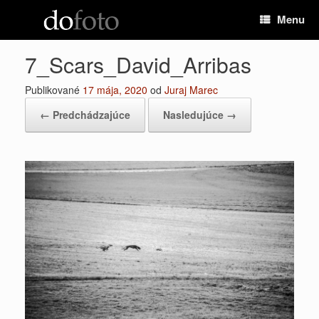
Preskočiť
Menu
na
obsah
7_Scars_David_Arribas
Publikované
17 mája, 2020
od
Juraj Marec
← Predchádzajúce
Nasledujúce →