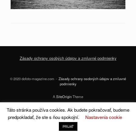
Zásady ochrany osobých údajov a zmluvné podmienky
© 2020 dofoto-magazine.com
Zásady ochrany osobných údajov a zmluvné
podmienky
A
SiteOrigin
Theme
Táto stránka používa cookies. Ak budete pokračovať, budeme
predpokladať, že ste s ňou spokojní.
Nastavenia cookie
PRIJAŤ