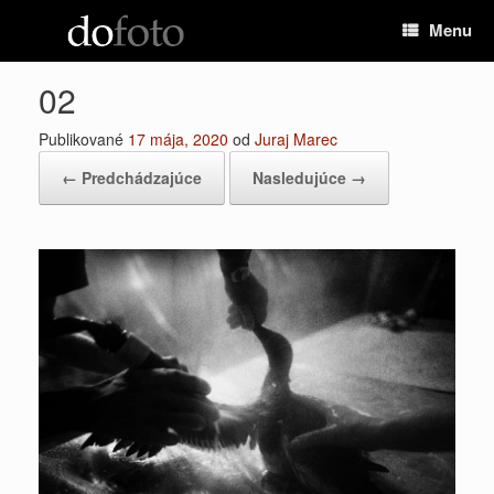
Preskočiť
Menu
na
obsah
02
Publikované
17 mája, 2020
od
Juraj Marec
← Predchádzajúce
Nasledujúce →