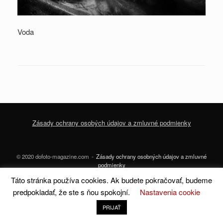
Voda
Zásady ochrany osobých údajov a zmluvné podmienky
© 2020 dofoto-magazine.com
Zásady ochrany osobných údajov a zmluvné
podmienky
Táto stránka používa cookies. Ak budete pokračovať, budeme
A
SiteOrigin
Theme
predpokladať, že ste s ňou spokojní.
Nastavenia cookie
PRIJAŤ