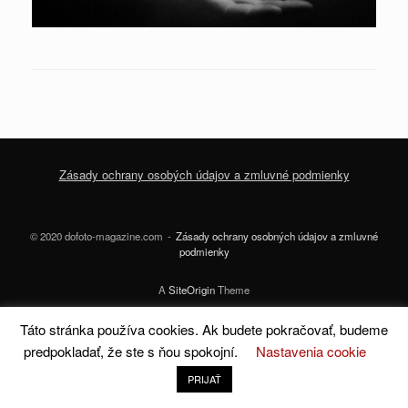
Zásady ochrany osobých údajov a zmluvné podmienky
© 2020 dofoto-magazine.com
Zásady ochrany osobných údajov a zmluvné
podmienky
A
SiteOrigin
Theme
Táto stránka používa cookies. Ak budete pokračovať, budeme
predpokladať, že ste s ňou spokojní.
Nastavenia cookie
PRIJAŤ