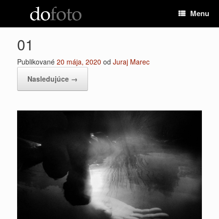
Preskočiť
Menu
na
obsah
01
Publikované
20 mája, 2020
od
Juraj Marec
Nasledujúce →