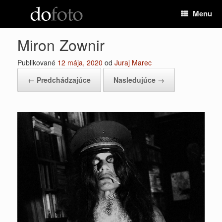
Preskočiť
Menu
na
obsah
Miron Zownir
Publikované
12 mája, 2020
od
Juraj Marec
← Predchádzajúce
Nasledujúce →