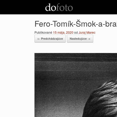
Preskočiť
na
obsah
Fero-Tomík-Šmok-a-bra
Publikované
15 mája, 2020
od
Juraj Marec
← Predchádzajúce
Nasledujúce →