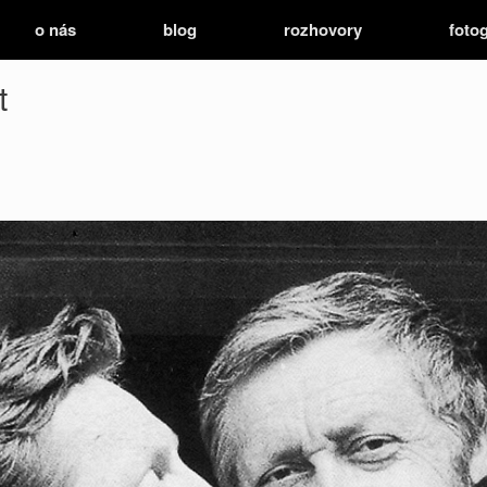
o nás
blog
rozhovory
fotog
t