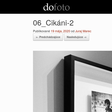
Preskočiť
na
obsah
06_Cikáni-2
Publikované
19 mája, 2020
od
Juraj Marec
← Predchádzajúce
Nasledujúce →