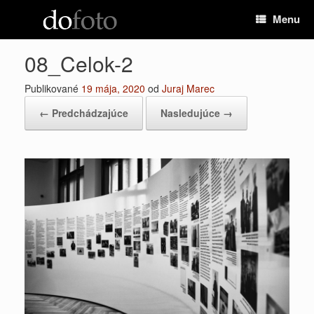
Preskočiť
Menu
na
obsah
08_Celok-2
Publikované
19 mája, 2020
od
Juraj Marec
← Predchádzajúce
Nasledujúce →