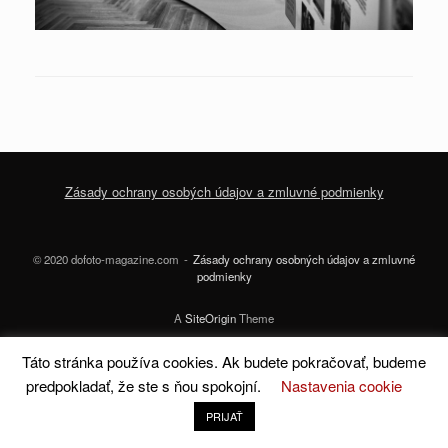
Zásady ochrany osobých údajov a zmluvné podmienky
© 2020 dofoto-magazine.com
Zásady ochrany osobných údajov a zmluvné
podmienky
A
SiteOrigin
Theme
Táto stránka používa cookies. Ak budete pokračovať, budeme
predpokladať, že ste s ňou spokojní.
Nastavenia cookie
PRIJAŤ