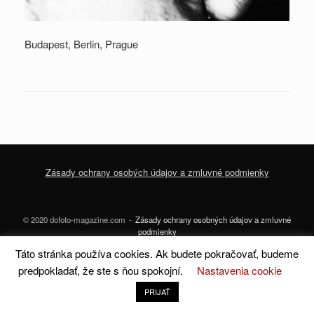
Budapest, Berlin, Prague
Zásady ochrany osobých údajov a zmluvné podmienky
© 2020 dofoto-magazine.com
Zásady ochrany osobných údajov a zmluvné
podmienky
Táto stránka používa cookies. Ak budete pokračovať, budeme
A
SiteOrigin
Theme
predpokladať, že ste s ňou spokojní.
Nastavenia cookie
PRIJAŤ