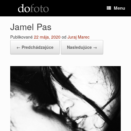
Preskočiť
Menu
na
obsah
Jamel Pas
Publikované
22 mája, 2020
od
Juraj Marec
← Predchádzajúce
Nasledujúce →