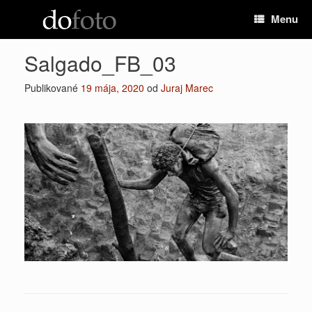
Preskočiť
Menu
na
obsah
Salgado_FB_03
Publikované
19 mája, 2020
od
Juraj Marec