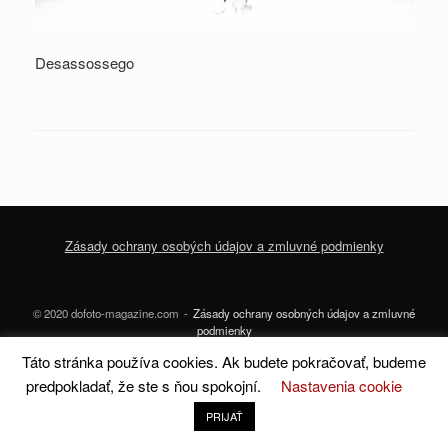
Desassossego
Zásady ochrany osobých údajov a zmluvné podmienky
© 2020 dofoto-magazine.com
Zásady ochrany osobných údajov a zmluvné
podmienky
Táto stránka používa cookies. Ak budete pokračovať, budeme
A
SiteOrigin
Theme
predpokladať, že ste s ňou spokojní.
Nastavenia cookie
PRIJAŤ