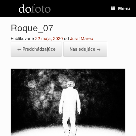
Preskočiť
Menu
na
obsah
Roque_07
Publikované
22 mája, 2020
od
Juraj Marec
← Predchádzajúce
Nasledujúce →