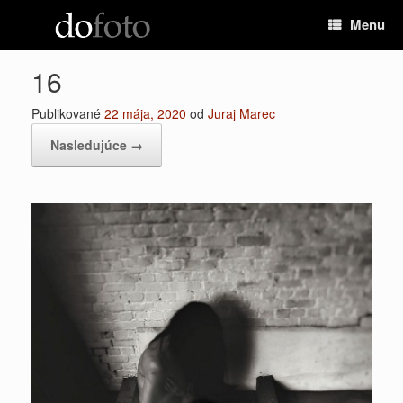
Preskočiť
Menu
na
obsah
16
Publikované
22 mája, 2020
od
Juraj Marec
Nasledujúce →