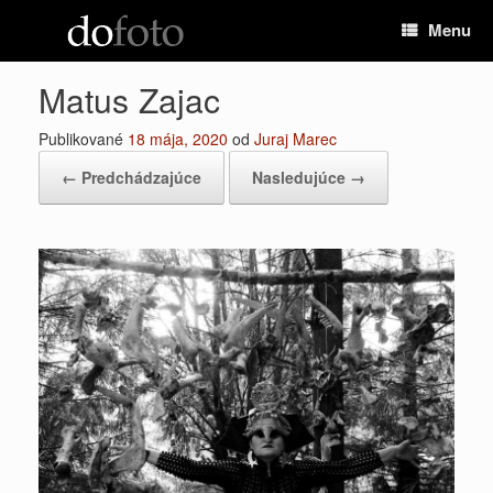
Preskočiť
Menu
na
obsah
Matus Zajac
Publikované
18 mája, 2020
od
Juraj Marec
← Predchádzajúce
Nasledujúce →