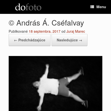
Preskočiť
Menu
na
obsah
© András Á. Cséfalvay
Publikované
18 septembra, 2017
od
Juraj Marec
← Predchádzajúce
Nasledujúce →