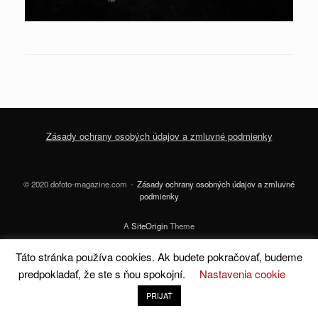
Zásady ochrany osobých údajov a zmluvné podmienky
© 2020 dofoto-magazine.com
Zásady ochrany osobných údajov a zmluvné
podmienky
A
SiteOrigin
Theme
Táto stránka používa cookies. Ak budete pokračovať, budeme
predpokladať, že ste s ňou spokojní.
Nastavenia cookie
PRIJAŤ