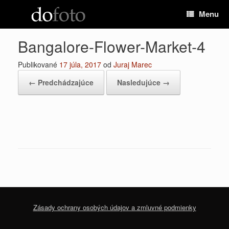
Preskočiť
Menu
na
obsah
Bangalore-Flower-Market-4
Publikované
17 júla, 2017
od
Juraj Marec
← Predchádzajúce
Nasledujúce →
Zásady ochrany osobých údajov a zmluvné podmienky